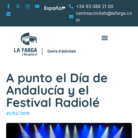
+34 93 088 21 00
Español
centreactivitats@lafarga.co
m
A punto el Día de
Andalucía y el
Festival Radiolé
21/02/2019