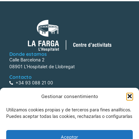
Donde estamos
Calle Barcelona 2
08901 L’Hospitalet de Llobregat
Contacto
+34 93 088 21 00
centreactivitats@lafarga.com
Gestionar consentimiento
Información
Utilizamos cookies propias y de terceros para fines analíticos.
Aviso legal
Puedes aceptar todas las cookies, rechazarlas o configurarlas
Política de Privacidad
Política de Cookies
Aceptar