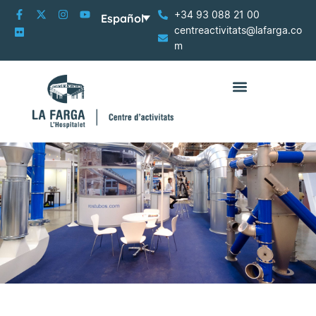
+34 93 088 21 00
Español
centreactivitats@lafarga.co
m