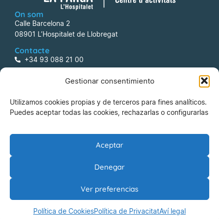
On som
Calle Barcelona 2
08901 L’Hospitalet de Llobregat
Contacte
+34 93 088 21 00
centreactivitats@lafarga.com
Gestionar consentimiento
Informació
Utilizamos cookies propias y de terceros para fines analíticos.
Aví legal
Puedes aceptar todas las cookies, rechazarlas o configurarlas
Política de Privacitat
Política de Cookies
Aceptar
Riesgos Laborales
Denegar
La Farga Gestió d’Equipaments Municipals, SA
Ver preferencias
© 2026 La Farga Gestió d’Equipaments Municipals, SA – Tots
Política de Cookies
Política de Privacitat
Aví legal
els drets reservats