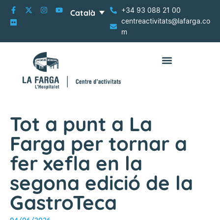
+34 93 088 21 00
Català
centreactivitats@lafarga.co
m
Tot a punt a La
Farga per tornar a
fer xefla en la
segona edició de la
GastroTeca
04/06/2026