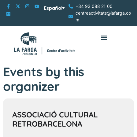
+34 93 088 21 00
Español
centreactivitats@lafarga.co
m
Events by this
organizer
ASSOCIACIÓ CULTURAL
RETROBARCELONA