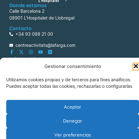
Donde estamos
Calle Barcelona 2
08901 L’Hospitalet de Llobregat
Contacto
+34 93 088 21 00
centreactivitats@lafarga.com
Información
Gestionar consentimiento
Aviso legal
Política de Privacidad
Utilizamos cookies propias y de terceros para fines analíticos.
Puedes aceptar todas las cookies, rechazarlas o configurarlas
Política de Cookies
Riesgos Laborales
La Farga Gestió d’Equipaments Municipals, SA
Aceptar
Denegar
© 2026 La Farga Gestió d’Equipaments Municipals, SA –
Todos los derechos reservados
Ver preferencias