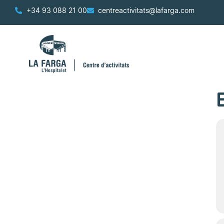
+34 93 088 21 00
centreactivitats@lafarga.com