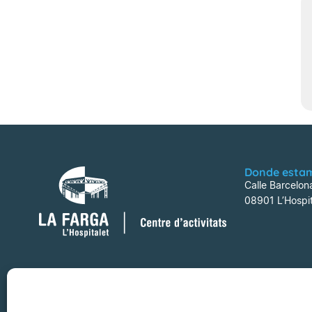
Donde esta
Calle Barcelon
08901 L’Hospit