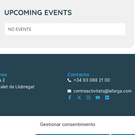
UPCOMING EVENTS
NO EVENTS
mos
Contacto
a 2
+34 93 088 21 00
alet de Llobregat
centreactivitats@lafarga.com
Gestionar consentimiento