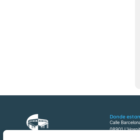
Donde esta
Calle Barcelon
08901 L’Hospit