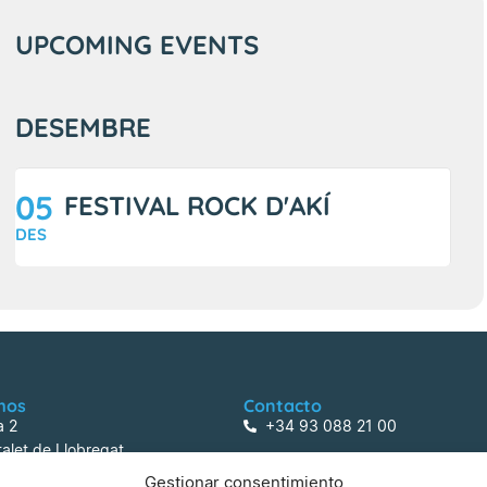
UPCOMING EVENTS
DESEMBRE
05
FESTIVAL ROCK D'AKÍ
DES
mos
Contacto
a 2
+34 93 088 21 00
alet de Llobregat
centreactivitats@lafarga.com
Gestionar consentimiento