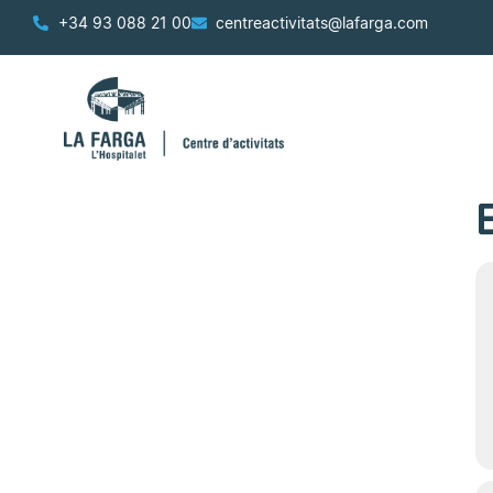
+34 93 088 21 00
centreactivitats@lafarga.com