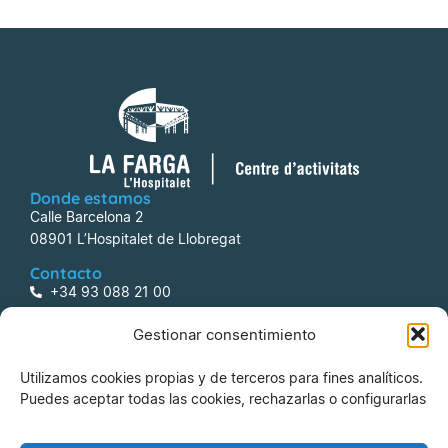
Donde estamos
Calle Barcelona 2
08901 L’Hospitalet de Llobregat
Contacto
+34 93 088 21 00
centreactivitats@lafarga.com
Gestionar consentimiento
Información
Utilizamos cookies propias y de terceros para fines analíticos.
Aviso legal
Puedes aceptar todas las cookies, rechazarlas o configurarlas
Política de Privacidad