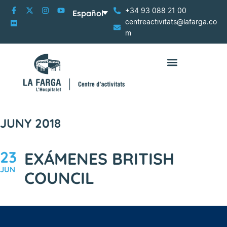
+34 93 088 21 00
Español
centreactivitats@lafarga.co
m
JUNY 2018
23
EXÁMENES BRITISH
JUN
COUNCIL