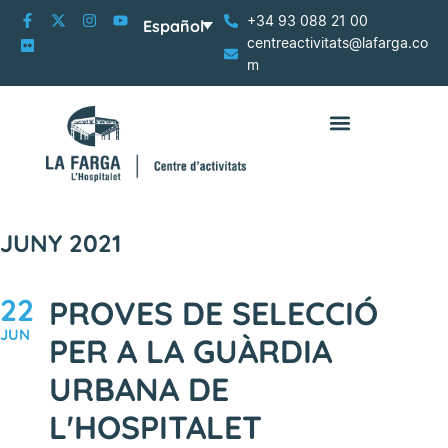
+34 93 088 21 00
Español
centreactivitats@lafarga.co
m
JUNY 2021
22
PROVES DE SELECCIÓ
JUN
PER A LA GUÀRDIA
URBANA DE
L'HOSPITALET