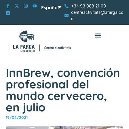
+34 93 088 21 00
Español
centreactivitats@lafarga.co
m
InnBrew, convención
profesional del
mundo cervecero,
en julio
19/05/2021