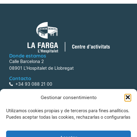
Donde estamos
Calle Barcelona 2
08901 L’Hospitalet de Llobregat
Contacto
+34 93 088 21 00
centreactivitats@lafarga.com
Gestionar consentimiento
Información
Utilizamos cookies propias y de terceros para fines analíticos.
Aviso legal
Puedes aceptar todas las cookies, rechazarlas o configurarlas
Política de Privacidad
Política de Cookies