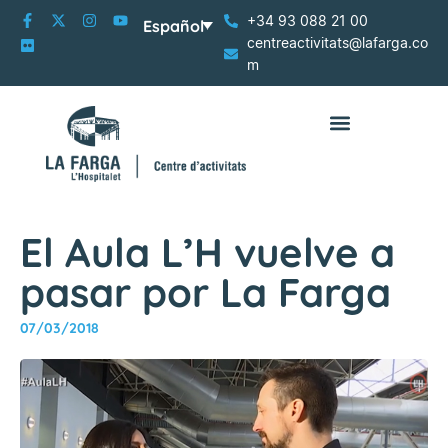
+34 93 088 21 00
Español
centreactivitats@lafarga.co
m
El Aula L’H vuelve a
pasar por La Farga
07/03/2018