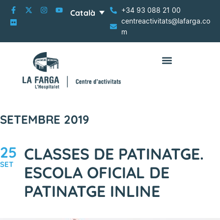
+34 93 088 21 00
Català
centreactivitats@lafarga.co
m
SETEMBRE 2019
25
CLASSES DE PATINATGE.
SET
ESCOLA OFICIAL DE
PATINATGE INLINE