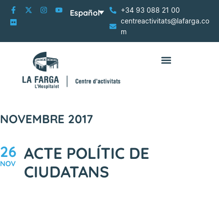
+34 93 088 21 00
Español
centreactivitats@lafarga.co
m
NOVEMBRE 2017
26
ACTE POLÍTIC DE
NOV
CIUDATANS