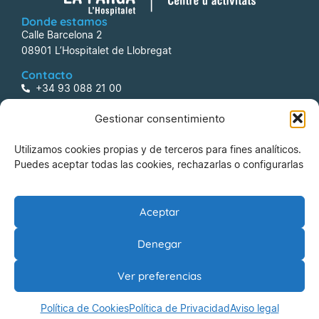
Donde estamos
Calle Barcelona 2
08901 L’Hospitalet de Llobregat
Contacto
+34 93 088 21 00
centreactivitats@lafarga.com
Gestionar consentimiento
Información
Utilizamos cookies propias y de terceros para fines analíticos.
Aviso legal
Puedes aceptar todas las cookies, rechazarlas o configurarlas
Política de Privacidad
Política de Cookies
Aceptar
Riesgos Laborales
Denegar
La Farga Gestió d’Equipaments Municipals, SA
Ver preferencias
© 2026 La Farga Gestió d’Equipaments Municipals, SA –
Política de Cookies
Política de Privacidad
Aviso legal
Todos los derechos reservados