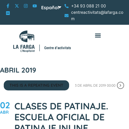
+34 93 088 21 00
Español
centreactivitats@lafarga.co
m
ABRIL 2019
THIS IS A REPEATING EVENT
3 DE ABRIL DE 2019 00:00
02
CLASES DE PATINAJE.
ABR
ESCUELA OFICIAL DE
PATINAJE INLINE