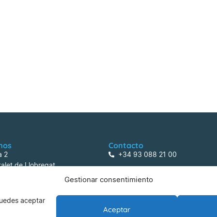
mos
Contacto
a 2
+34 93 088 21 00
alet de Llobregat
centreactivitats@lafarga.com
Gestionar consentimiento
 Puedes aceptar
Aceptar