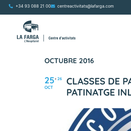
+34 93 088 21 00
centreactivitats@lafarga.com
OCTUBRE 2016
25
CLASSES DE P
26
OCT
PATINATGE IN