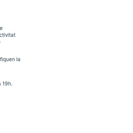
de
tivitat
e
fiquen la
a 19h.