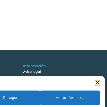
Información
Aviso legal
Política de Privacidad
Política de Cookies
Riesgos Laborales
Denegar
Ver preferencias
La Farga Gestió d’Equipaments Municipals, SA