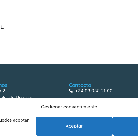
L.
mos
Contacto
a 2
+34 93 088 21 00
alet de Llobregat
centreactivitats@lafarga.com
Gestionar consentimiento
 Puedes aceptar
Aceptar