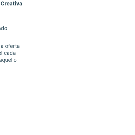
 Creativa
ndo
na oferta
el cada
aquello