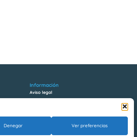
Información
Aviso legal
Política de Privacidad
Política de Cookies
Riesgos Laborales
Denegar
Ver preferencias
La Farga Gestió d’Equipaments Municipals, SA