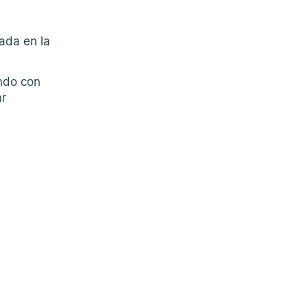
zada en la
endo con
ar