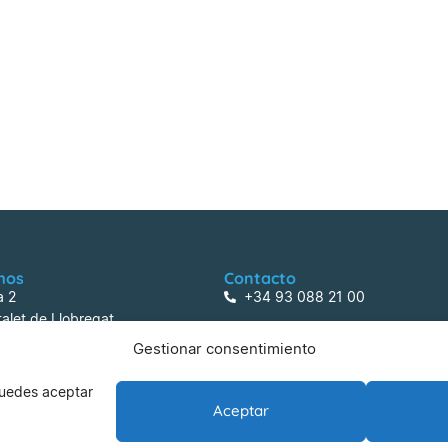
mos
Contacto
a 2
+34 93 088 21 00
alet de Llobregat
centreactivitats@lafarga.com
Gestionar consentimiento
 Puedes aceptar
Aceptar