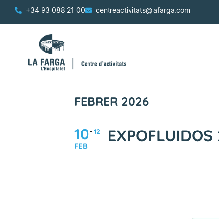
+34 93 088 21 00
centreactivitats@lafarga.com
FEBRER 2026
10
EXPOFLUIDOS 
12
FEB