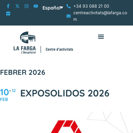
+34 93 088 21 00
Español
centreactivitats@lafarga.co
m
FEBRER 2026
10
EXPOSOLIDOS 2026
12
FEB