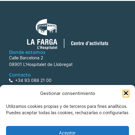
Donde estamos
Calle Barcelona 2
08901 L’Hospitalet de Llobregat
Contacto
+34 93 088 21 00
centreactivitats@lafarga.com
Gestionar consentimiento
Información
Utilizamos cookies propias y de terceros para fines analíticos.
Aviso legal
Puedes aceptar todas las cookies, rechazarlas o configurarlas
Política de Privacidad
Política de Cookies
Aceptar