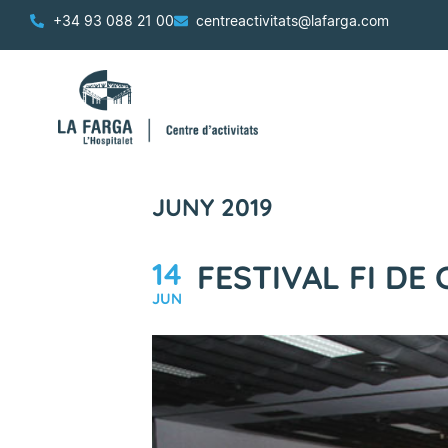
+34 93 088 21 00
centreactivitats@lafarga.com
JUNY 2019
14
FESTIVAL FI DE
JUN