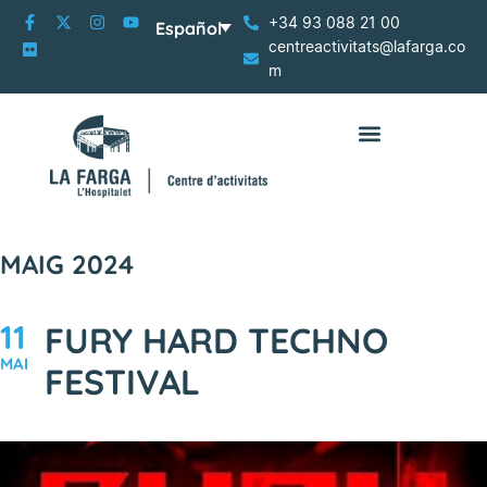
+34 93 088 21 00
Español
centreactivitats@lafarga.co
m
MAIG 2024
11
FURY HARD TECHNO
MAI
FESTIVAL