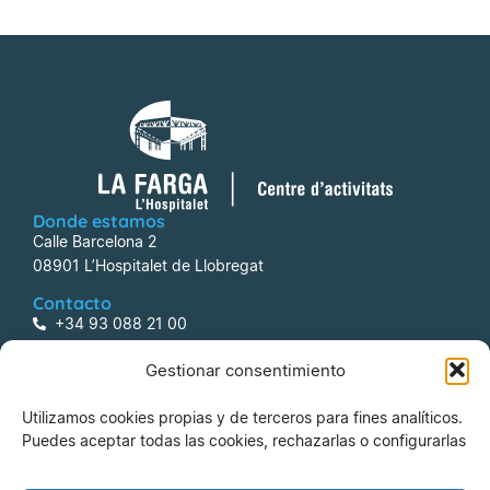
Donde estamos
Calle Barcelona 2
08901 L’Hospitalet de Llobregat
Contacto
+34 93 088 21 00
centreactivitats@lafarga.com
Gestionar consentimiento
Información
Utilizamos cookies propias y de terceros para fines analíticos.
Aviso legal
Puedes aceptar todas las cookies, rechazarlas o configurarlas
Política de Privacidad