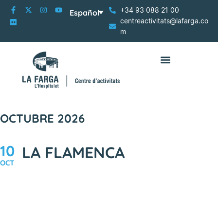
+34 93 088 21 00
Español
centreactivitats@lafarga.co
m
OCTUBRE 2026
10
LA FLAMENCA
OCT