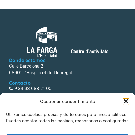
Donde estamos
Calle Barcelona 2
08901 L’Hospitalet de Llobregat
Contacto
+34 93 088 21 00
centreactivitats@lafarga.com
Gestionar consentimiento
Información
Utilizamos cookies propias y de terceros para fines analíticos.
Aviso legal
Puedes aceptar todas las cookies, rechazarlas o configurarlas
Política de Privacidad