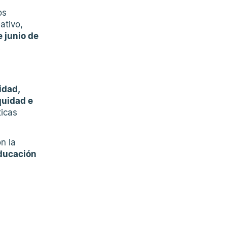
os
ativo,
 junio de
s
idad,
quidad e
ticas
n la
ducación