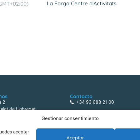
La Farga Centre d'Activitats
GMT+02:00)
mos
Contacto
a 2
+34 93 088 21 00
alet de Llobregat
centreactivitats@lafarga.com
Gestionar consentimiento
 Puedes aceptar
Aceptar