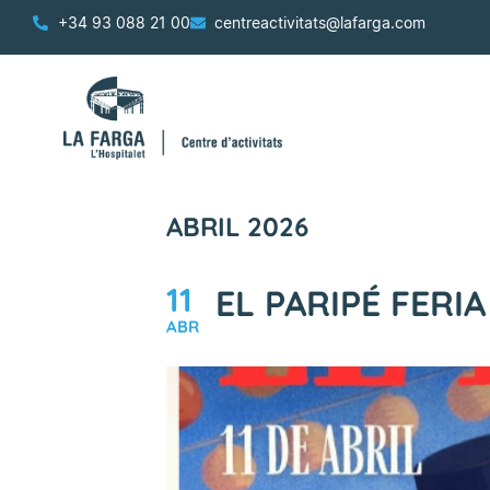
+34 93 088 21 00
centreactivitats@lafarga.com
ABRIL 2026
11
EL PARIPÉ FERIA
ABR