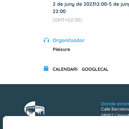
2 de juny de 2023
12:00
-
5 de jun
22:00
(GMT+02:00)
Organitzador
Pleisure
CALENDARI
GOOGLECAL
Donde esta
Calle Barcelon
08901 L’Hospit