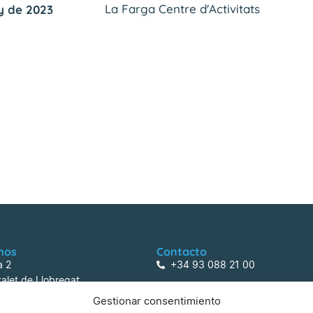
La Farga Centre d'Activitats
y de 2023
mos
Contacto
a 2
+34 93 088 21 00
alet de Llobregat
centreactivitats@lafarga.com
Gestionar consentimiento