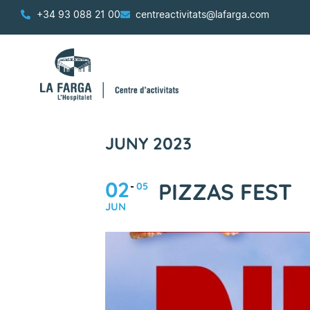
+34 93 088 21 00
centreactivitats@lafarga.com
JUNY 2023
02
PIZZAS FEST
05
JUN