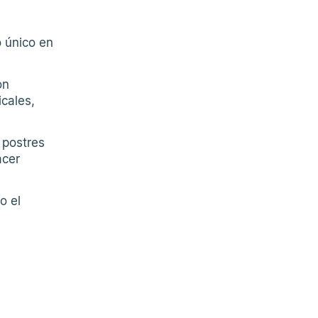
o único en
on
cales,
 postres
acer
o el