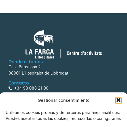
Donde estamos
Calle Barcelona 2
08901 L’Hospitalet de Llobregat
Contacto
+34 93 088 21 00
centreactivitats@lafarga.com
Gestionar consentimiento
Información
Utilizamos cookies propias y de terceros para fines analíticos.
Aviso legal
Puedes aceptar todas las cookies, rechazarlas o configurarlas
Política de Privacidad