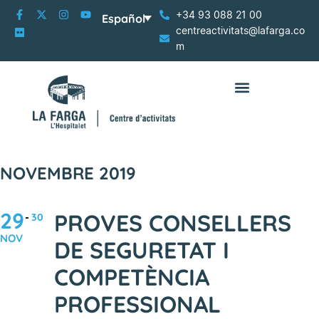
+34 93 088 21 00
Español
centreactivitats@lafarga.co
m
NOVEMBRE 2019
29
PROVES CONSELLERS
30
NOV
DE SEGURETAT I
COMPETÈNCIA
PROFESSIONAL