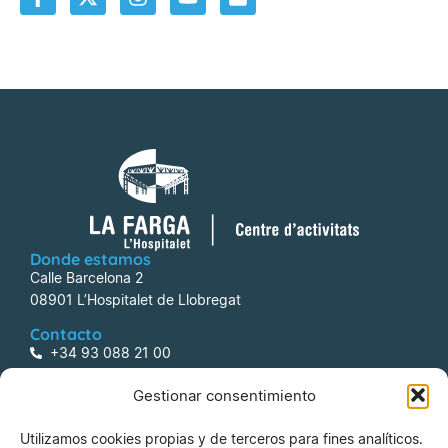
Donde estamos
Calle Barcelona 2
08901 L’Hospitalet de Llobregat
Contacto
+34 93 088 21 00
centreactivitats@lafarga.com
Gestionar consentimiento
Información
Utilizamos cookies propias y de terceros para fines analíticos.