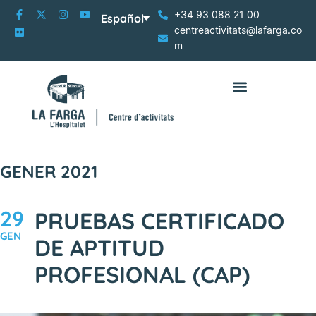
+34 93 088 21 00
Español
centreactivitats@lafarga.co
m
GENER 2021
29
PRUEBAS CERTIFICADO
GEN
DE APTITUD
PROFESIONAL (CAP)