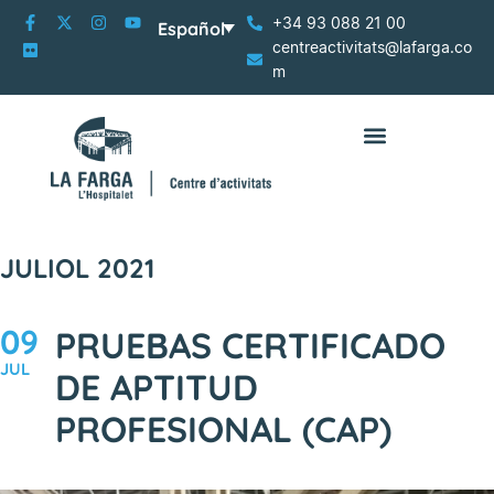
+34 93 088 21 00
Español
centreactivitats@lafarga.co
m
JULIOL 2021
09
PRUEBAS CERTIFICADO
JUL
DE APTITUD
PROFESIONAL (CAP)