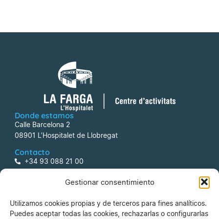
Donde estamos
Calle Barcelona 2
08901 L’Hospitalet de Llobregat
Contacto
+34 93 088 21 00
centreactivitats@lafarga.com
Gestionar consentimiento
Información
Utilizamos cookies propias y de terceros para fines analíticos.
Aviso legal
Puedes aceptar todas las cookies, rechazarlas o configurarlas