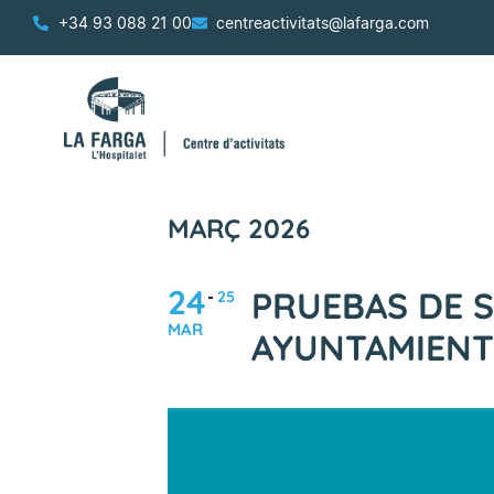
+34 93 088 21 00
centreactivitats@lafarga.com
MARÇ 2026
24
PRUEBAS DE S
25
MAR
AYUNTAMIENT