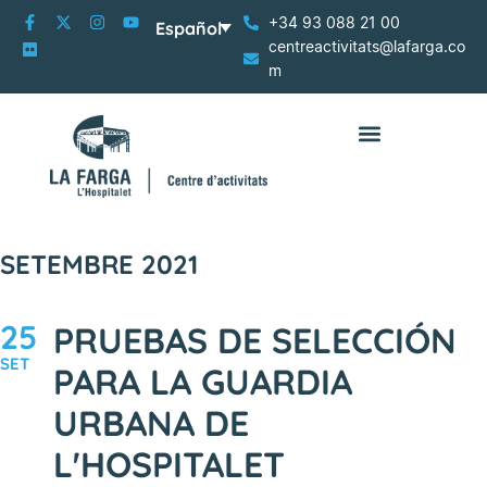
+34 93 088 21 00
Español
centreactivitats@lafarga.co
m
SETEMBRE 2021
25
PRUEBAS DE SELECCIÓN
SET
PARA LA GUARDIA
URBANA DE
L'HOSPITALET