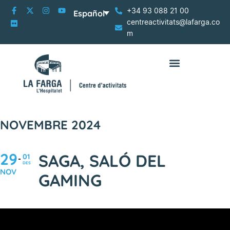
+34 93 088 21 00
Español
centreactivitats@lafarga.co
m
NOVEMBRE 2024
29
SAGA, SALÓ DEL
01
DES
NOV
GAMING