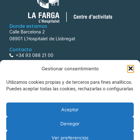
Donde estamos
Calle Barcelona 2
08901 L’Hospitalet de Llobregat
Contacto
+34 93 088 21 00
centreactivitats@lafarga.com
Gestionar consentimiento
Información
Utilizamos cookies propias y de terceros para fines analíticos.
Aviso legal
Puedes aceptar todas las cookies, rechazarlas o configurarlas
Política de Privacidad
Política de Cookies
Aceptar
Riesgos Laborales
Denegar
La Farga Gestió d’Equipaments Municipals, SA
Ver preferencias