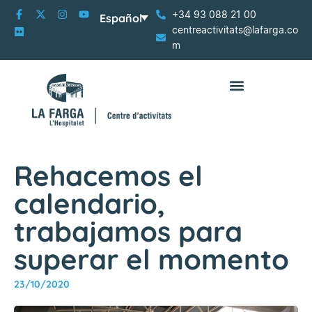
+34 93 088 21 00
Español
centreactivitats@lafarga.co
m
Rehacemos el
calendario,
trabajamos para
superar el momento
23/10/2020