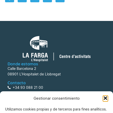
Donde estamos
Calle Barcelona 2
08901 L’Hospitalet de Llobregat
Contacto
+34 93 088 21 00
centreactivitats@lafarga.com
Gestionar consentimiento
Información
Utilizamos cookies propias y de terceros para fines analíticos.