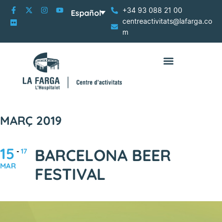
+34 93 088 21 00
Español
centreactivitats@lafarga.co
m
MARÇ 2019
15
BARCELONA BEER
17
MAR
FESTIVAL